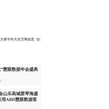
祝大家牛年大吉万事如意
兴龙”慧眼数据年会盛典
3
金山乐高城爱琴海盛
应用ABD慧眼数据客