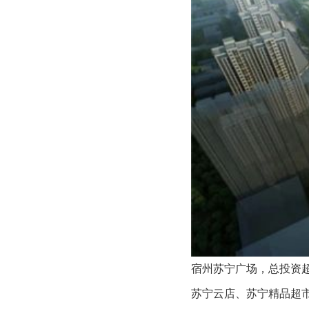
宿州苏宁广场，总投资超
苏宁云店、苏宁精品超